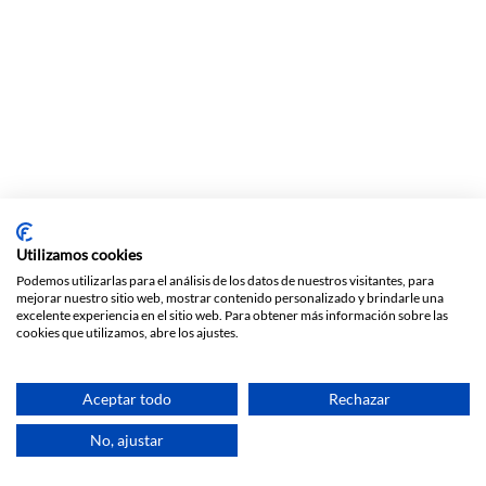
Utilizamos cookies
Podemos utilizarlas para el análisis de los datos de nuestros visitantes, para
mejorar nuestro sitio web, mostrar contenido personalizado y brindarle una
excelente experiencia en el sitio web. Para obtener más información sobre las
cookies que utilizamos, abre los ajustes.
Aceptar todo
Rechazar
© 2002-2022 - Panpic Consultores S.L
No, ajustar
Política de privacidad y cookies
|
Aviso Legal