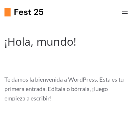
¡Hola, mundo!
ESCRITO POR
ESPECIALISTASWEB
EN
14 DE NOVIEMBRE
DE 2022
. PUBLICADO EN
SIN CATEGORÍA
.
1 COMENTARIO
Te damos la bienvenida a WordPress. Esta es tu
primera entrada. Edítala o bórrala, ¡luego
empieza a escribir!